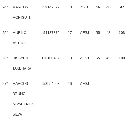
24°
MARCOS
159142879
18
RGGC
46
46
92
MORIGUTI
25°
MURILO
154137876
17
AESJ
55
48
103
MOURA
26°
HISSACHI
110100497
13
AESJ
55
45
100
TAKEHARA
27°
MARCOS
158954993
16
AESJ
-
-
-
BRUNO
ALVARENGA
SILVA