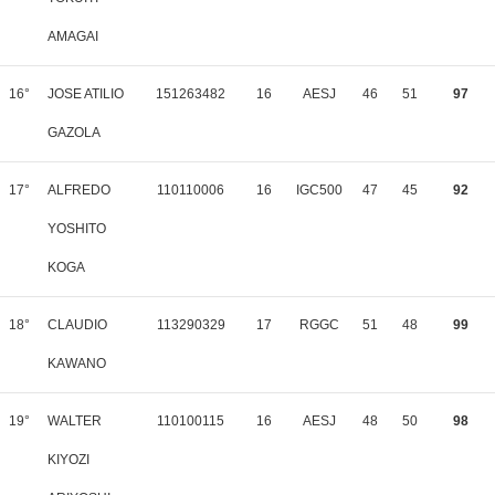
AMAGAI
16°
JOSE ATILIO
151263482
16
AESJ
46
51
97
GAZOLA
17°
ALFREDO
110110006
16
IGC500
47
45
92
YOSHITO
KOGA
18°
CLAUDIO
113290329
17
RGGC
51
48
99
KAWANO
19°
WALTER
110100115
16
AESJ
48
50
98
KIYOZI