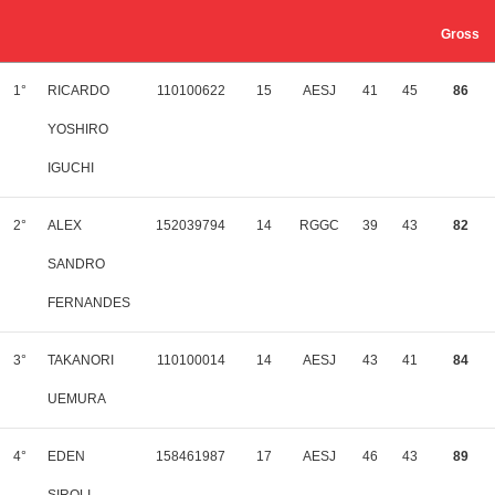
Gross
1°
RICARDO
110100622
15
AESJ
41
45
86
YOSHIRO
IGUCHI
2°
ALEX
152039794
14
RGGC
39
43
82
SANDRO
FERNANDES
3°
TAKANORI
110100014
14
AESJ
43
41
84
UEMURA
4°
EDEN
158461987
17
AESJ
46
43
89