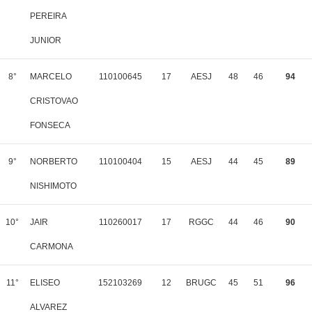
PEREIRA
JUNIOR
8°
MARCELO
110100645
17
AESJ
48
46
94
CRISTOVAO
FONSECA
9°
NORBERTO
110100404
15
AESJ
44
45
89
NISHIMOTO
10°
JAIR
110260017
17
RGGC
44
46
90
CARMONA
11°
ELISEO
152103269
12
BRUGC
45
51
96
ALVAREZ