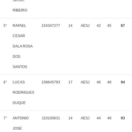
SIROLI
RIBEIRO
5°
RAFAEL
154347277
14
AESJ
42
45
87
CESAR
DALA ROSA
DOS
SANTOS
6°
LUCAS
158645793
17
AESJ
46
48
94
RODRIGUES
DUQUE
7°
ANTONIO
110100631
14
AESJ
44
49
93
JOSE