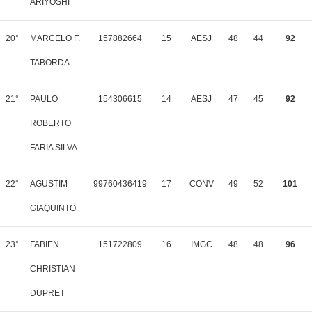
ARIYOSHI
20°
MARCELO F.
157882664
15
AESJ
48
44
92
TABORDA
21°
PAULO
154306615
14
AESJ
47
45
92
ROBERTO
FARIA SILVA
22°
AGUSTIM
99760436419
17
CONV
49
52
101
GIAQUINTO
23°
FABIEN
151722809
16
IMGC
48
48
96
CHRISTIAN
DUPRET