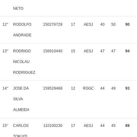
NETO
12°
RODOLFO
150276729
17
AESJ
40
50
90
ANDRADE
13°
RODRIGO
156910440
15
AESJ
47
47
94
NICOLAU
RODRIGUEZ
14°
JOSE DA
159529468
12
RGGC
44
49
93
SILVA
ALMEIDA
15°
CARLOS
110100230
17
AESJ
44
45
89
TOKUITI