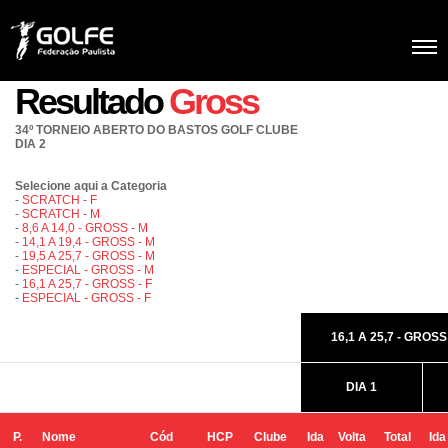
Resultado
Gross
34º TORNEIO ABERTO DO BASTOS GOLF CLUBE
DIA 2
Selecione aqui a Categoria
-
SCRATCH - F
-
SCRATCH - M
-
8,6 A 14,0 - GROSS - M
-
14,1 A 19,4 - GROSS - M
-
19,5 A 25,7 - GROSS - M
-
ESPECIAL - GROSS - M
-
16,1 A 25,7 - GROSS - F
-
ESPECIAL - GROSS - F
16,1 A 25,7 - GROSS
DIA 1
P.
Nome
Cód
HCP
Clube
Ida
Volta
Total
Ida