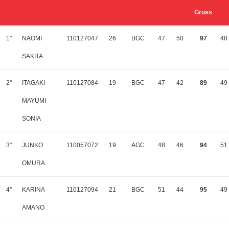
Gross
1°
NAOMI
110127047
26
BGC
47
50
97
48
SAKITA
2°
ITAGAKI
110127084
19
BGC
47
42
89
49
MAYUMI
SONIA
3°
JUNKO
110057072
19
AGC
48
46
94
51
OMURA
4°
KARINA
110127094
21
BGC
51
44
95
49
AMANO