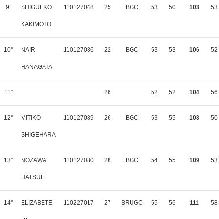
9°
SHIGUEKO
110127048
25
BGC
53
50
103
53
KAKIMOTO
10°
NAIR
110127086
22
BGC
53
53
106
52
HANAGATA
11°
26
52
52
104
56
12°
MITIKO
110127089
26
BGC
53
55
108
50
SHIGEHARA
13°
NOZAWA
110127080
28
BGC
54
55
109
53
HATSUE
14°
ELIZABETE
110227017
27
BRUGC
55
56
111
58