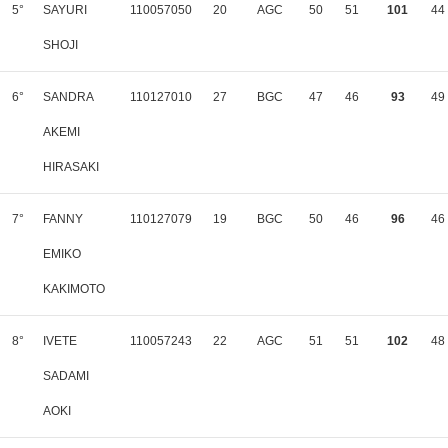
5°
SAYURI
110057050
20
AGC
50
51
101
44
SHOJI
6°
SANDRA
110127010
27
BGC
47
46
93
49
AKEMI
HIRASAKI
7°
FANNY
110127079
19
BGC
50
46
96
46
EMIKO
KAKIMOTO
8°
IVETE
110057243
22
AGC
51
51
102
48
SADAMI
AOKI