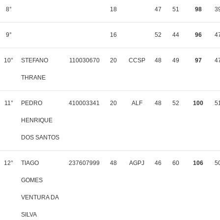
8°
18
47
51
98
3
9°
16
52
44
96
4
10°
STEFANO
110030670
20
CCSP
48
49
97
4
THRANE
11°
PEDRO
410003341
20
ALF
48
52
100
5
HENRIQUE
DOS SANTOS
12°
TIAGO
237607999
48
AGPJ
46
60
106
5
GOMES
VENTURA DA
SILVA