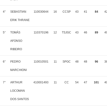
4°
SEBASTIAN
110030644
16
CCSP
43
41
84
4
ERIK THRANE
5°
TOMÁS
110370196
12
TSJGC
43
46
89
4
AFONSO
RIBEIRO
6°
PEDRO
110010501
11
SPGC
48
48
96
3
MARCHIONI
7°
ARTHUR
410001493
11
CC
54
47
101
4
LOCOMAN
DOS SANTOS