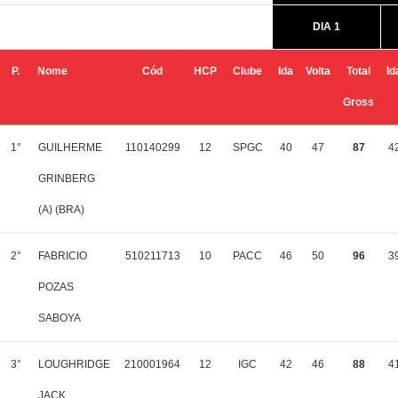
DIA 1
P.
Nome
Cód
HCP
Clube
Ida
Volta
Total
Id
Gross
1°
GUILHERME
110140299
12
SPGC
40
47
87
4
GRINBERG
(A) (BRA)
2°
FABRICIO
510211713
10
PACC
46
50
96
3
POZAS
SABOYA
3°
LOUGHRIDGE
210001964
12
IGC
42
46
88
4
JACK