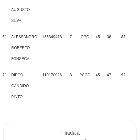
AUGUSTO
SILVA
6°
ALESSANDRO
155349478
7
CGC
45
38
83
ROBERTO
FONSECA
7°
DIEGO
110170026
8
PCGC
45
47
92
CANDIDO
PINTO
Filiada à