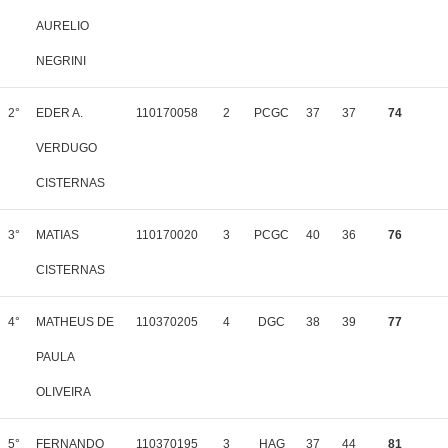
AURELIO
NEGRINI
2°
EDER A.
110170058
2
PCGC
37
37
74
VERDUGO
CISTERNAS
3°
MATIAS
110170020
3
PCGC
40
36
76
CISTERNAS
4°
MATHEUS DE
110370205
4
DGC
38
39
77
PAULA
OLIVEIRA
5°
FERNANDO
110370195
3
HAG
37
44
81