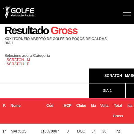
Resultado
Gross
XXXI TORNEIO ABERTO DE GOLFE DO POÇOS DE CALDAS
DIA 1
Selecione aqui a Categoria
-
SCRATCH - M
-
SCRATCH - F
SCRATCH - MAS
DIA 1
P.
Nome
Cód
HCP
Clube
Ida
Volta
Total
Ida
Gross
1°
MARCOS
110370007
0
DGC
34
38
72